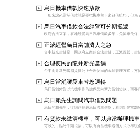
烏日機車借款快速放款
一般來說來當舖借款就是要把機車留下來錢借給您，但為了多元化貸款
烏日汽車借款合法經營可分期攤還
政府合法立案，在地經營烏日汽車借款多年，免留車免保、分期車、營
正派經營烏日當舖濟人之急
台中新光當舖是一間政府立案的合法當舖，正派經營，當舖是濟人之急
合理便民的龍井新光當舖
台中龍井新光當舖提供公正合理便民的金融管理方式，方便於各行各業
烏日當舖讓愛車替您週轉
烏日當舖針對以汽機車作為擔保品向新光當舖借款，而客戶仍然可以繼
烏日賴先生詢問汽車借款問題
烏日的賴先生，從網路搜尋烏日汽車借款，看到新光當舖的網頁，打電
有貸款未繳清機車，可以典當辦理機車
可以的，臨時手頭很緊，可以有典當機車這個方式取得現金，很輕鬆沒