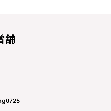
當舖
ng0725