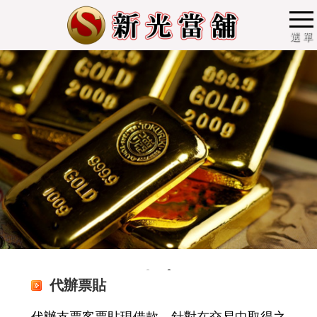
選 單
代辦票貼