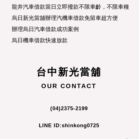
烏日新光當舖辦理汽機車借款免留車超方便
辦理烏日汽車借款成功案例
烏日機車借款快速放款
烏日汽車借款合法經營可分期攤還
正派經營烏日當舖濟人之急
合理便民的龍井新光當舖
台中新光當舖
烏日當舖讓愛車替您週轉
烏日賴先生詢問汽車借款問題
OUR CONTACT
有貸款未繳清機車，可以典當辦理機車借款嗎?
烏日當舖專辦汽機車借款免留車
(04)2375-2199
烏日當舖首選新光,汽機車借款息低保密
LINE ID:shinkong0725