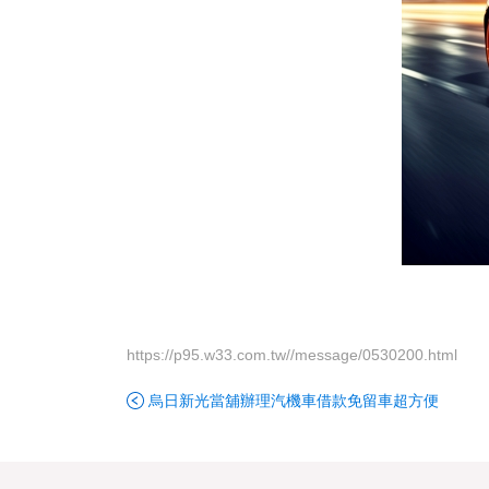
https://p95.w33.com.tw//message/0530200.html
烏日新光當舖辦理汽機車借款免留車超方便