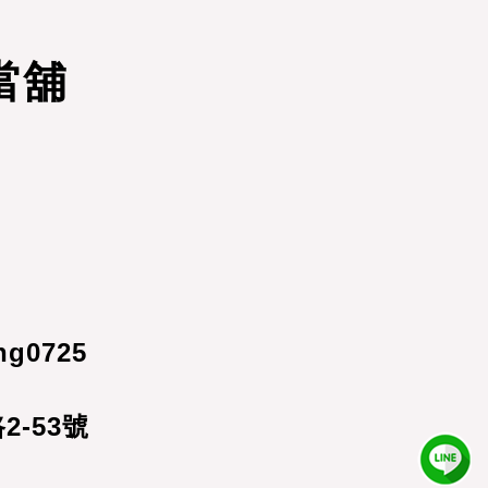
當舖
ng0725
-53號