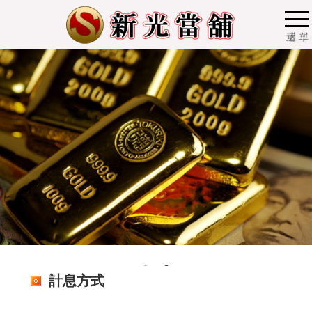
選 單
計息方式