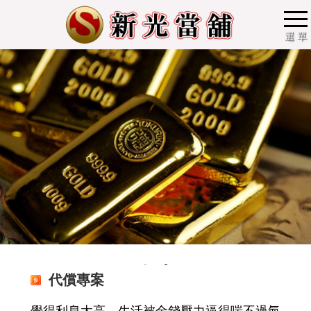
選 單
代償專案