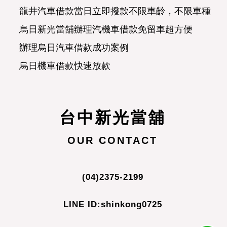
龍井汽車借款當日立即撥款不限車齡，不限車種，
烏日新光當舖辦理汽機車借款免留車超方便
辦理烏日汽車借款成功案例
烏日機車借款快速放款
烏日汽車借款合法經營可分期攤還
正派經營烏日當舖濟人之急
台中新光當舖
合理便民的龍井新光當舖
烏日當舖讓愛車替您週轉
OUR CONTACT
烏日賴先生詢問汽車借款問題
有貸款未繳清機車，可以典當辦理機車借款嗎?
(04)2375-2199
烏日當舖專辦汽機車借款免留車
LINE ID:shinkong0725