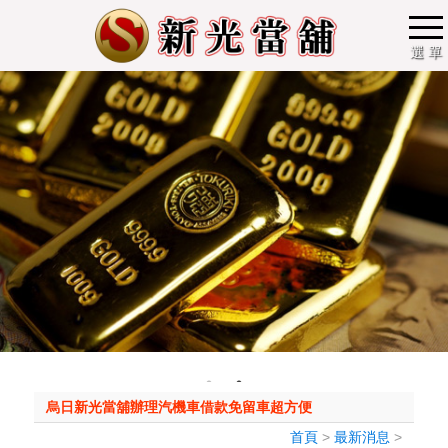
選 單
烏日新光當舖辦理汽機車借款免留車超方便
首頁
>
最新消息
>