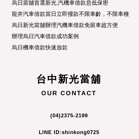
烏日當舖首選新光,汽機車借款息低保密
龍井汽車借款當日立即撥款不限車齡，不限車種，
烏日新光當舖辦理汽機車借款免留車超方便
辦理烏日汽車借款成功案例
烏日機車借款快速放款
烏日汽車借款合法經營可分期攤還
正派經營烏日當舖濟人之急
台中新光當舖
合理便民的龍井新光當舖
烏日當舖讓愛車替您週轉
OUR CONTACT
烏日賴先生詢問汽車借款問題
有貸款未繳清機車，可以典當辦理機車借款嗎?
(04)2375-2199
烏日當舖專辦汽機車借款免留車
LINE ID:shinkong0725